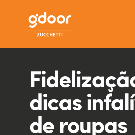
Fidelização
dicas infal
de roupas